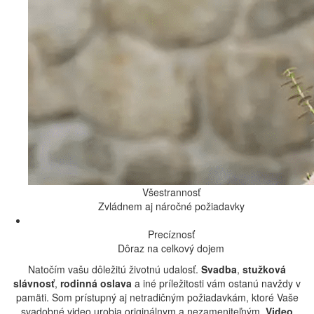
Všestrannosť
Zvládnem aj náročné požiadavky
Precíznosť
Dôraz na celkový dojem
Natočím vašu dôležitú životnú udalosť.
Svadba
,
stužková
slávnosť
,
rodinná oslava
a iné príležitosti vám ostanú navždy v
pamäti. Som prístupný aj netradičným požiadavkám, ktoré Vaše
svadobné video urobia originálnym a nezameniteľným.
Video