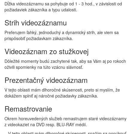
Dĺžka videozáznamu sa pohybuje od 1 - 3 hod., v závislosti od
požiadaviek zákazníka a typu udalosti.
Strih videozáznamu
Preferujem ľahký, jednoduchý a dynamický strih, ale viem sa
prispôsobiť požiadavkam zákazníka.
Videozáznam zo stužkovej
Dôležité momenty budú zachytené tak, aby sa Vám aj po rokoch
oživili spomienky na túto vzácnu slávnosť.
Prezentačný videozáznam
V tejto oblasti mám dlhoročné skúsenosti, preto si myslím, že
dokážem splniť aj náročné požiadavky zákazníka.
Remastrovanie
Okrem horeuvedených služieb remastrujem staré videozáznamy
z videokaziet na DVD resp. BLU-RAY médií.
V tejto oblasti mám dlhoročné skúsenosti, snažím sa ponúknuť