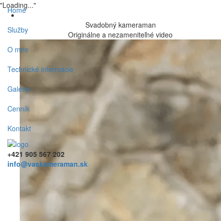
"Loading..."
Home
Svadobný kameraman
Služby
Originálne a nezameniteľné video
O mne
Technické informácie
Galéria
Cenník
Kontakt
+421 905 567 202
info@vaskameraman.sk