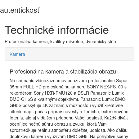
autentickosť
Technické informácie
Profesionálna kamera, kvalitný mikrofón, dynamický strih
Kamera
Profesionálna kamera a stabilizácia obrazu
Na snímanie videozáznamov používam profesionálnu Super
35mm FULL HD profesionálnu kameru SONY NEX-FS100 s
rekordérom Sony HXR-FMU128 a DSLR Panasonic Lumix
DMC-GH5S s kvalitnými objektívmi. Panasonic Lumix DMC-
GH5S poskytuje 4K záznam s možnosťou využiť kreatívne
cítenie napr. počas príprav nevesty a ženícha, exterierového
fotenia, ale aj v ďalšom priebehu Vašej udalosti. Každý divák
ocení jedinečnú súhru obrazu a zvuku, ktorá Vám
sprostredkuje reálnu atmosféru dôležitej udalosti. Ako ďalšiu
doplnkovú kameru využívam DMC-GH5. Na pohyblivé scény