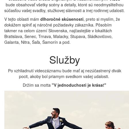
bude obsahovať všetky scény a detaily, ktoré sú neodmysliteľnou
súčasťou vašej svadby, stužkovej slávnosti a inej rodinnej udalosti.
V tejto oblasti mám
dlhoročné skúsenosti
, preto si myslím, že
dokážem splniť aj náročné požiadavky zákazníka. Pôsobím
takmer na celom území Slovenska, najčastejšie v lokalitách
Bratislava, Senec, Trnava, Malacky, Stupava, Sládkovičovo,
Galanta, Nitra, Šaľa, Šamorín a pod.
Služby
Po vzhliadnutí videozáznamu bude mať aj nezúčastnený divák
pocit, akoby bol priamym svedkom vašej udalosti.
Držím sa motta
"V jednoduchosti je krása!"